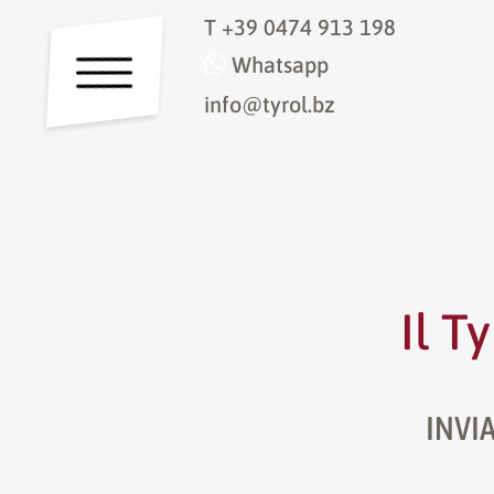
T
+39 0474 913 198
Whatsapp
info@tyrol.bz
Il T
INVIA