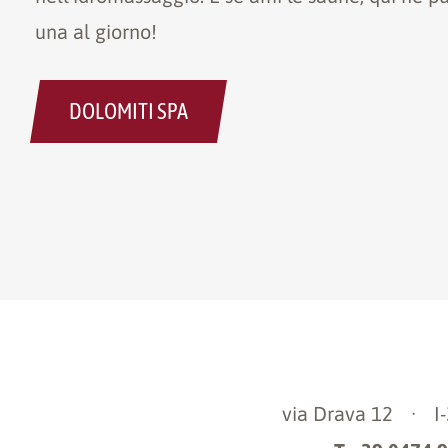
una al giorno!
DOLOMITI SPA
via Drava 12
·
I