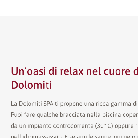
Un’oasi di relax nel cuore 
Dolomiti
La Dolomiti SPA ti propone una ricca gamma di p
Puoi fare qualche bracciata nella piscina cope
da un impianto controcorrente (30° C) oppure ri
nell'idromassaggio. E se ami le saune, qui ne pu