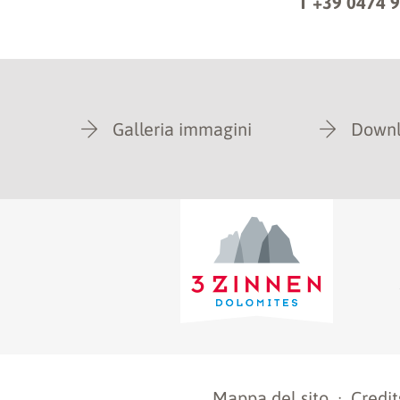
T +39 0474 
Galleria immagini
Down
Mappa del sito
·
Credit