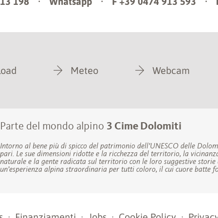
913 198
·
Whatsapp
·
F +39 0474 913 593
·
load
Meteo
Webcam
Parte del mondo alpino
3 Cime Dolomiti
Intorno al bene più di spicco del patrimonio dell'UNESCO delle Dolom
pari. Le sue dimensioni ridotte e la ricchezza del territorio, la vicinanz
naturale e la gente radicata sul territorio con le loro suggestive stor
un’esperienza alpina straordinaria per tutti coloro, il cui cuore batte 
s
·
Finanziamenti
·
Jobs
·
Cookie Policy
·
Privac