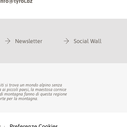
info@tyrol.bz
Newsletter
Social Wall
iti si trova un mondo alpino senza
a ai piccoli paesi, la maestosa cornice
ie di montagna fanno di questa regione
forte per la montagna.
y
·
Preferenze Cookies