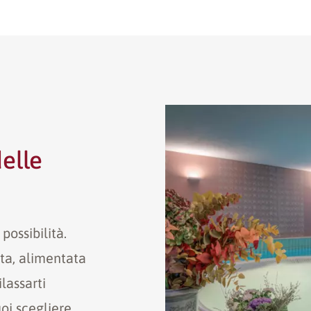
delle
ossibilità.
rta, alimentata
lassarti
oi scegliere