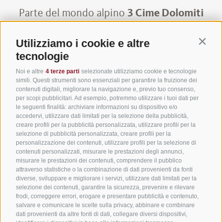
Parte del mondo alpino
3 Cime Dolomiti
Intorno al bene più di spicco del patrimonio dell'UNESCO delle
Utilizziamo i cookie e altre
Dolomiti si trova un mondo alpino senza pari. Le sue dimensioni
Contin
ridotte e la ricchezza del territorio, la vicinanza ai piccoli paesi, la
tecnologie
maestosa cornice naturale e la gente radicata sul territorio con le
loro suggestive storie di montagna fanno di questa regione
Noi e altre
4 terze parti
selezionate utilizziamo cookie e tecnologie
un’esperienza alpina straordinaria per tutti coloro, il cui cuore
simili. Questi strumenti sono essenziali per garantire la fruizione dei
batte forte per la montagna.
contenuti digitali, migliorare la navigazione e, previo tuo consenso,
per scopi pubblicitari. Ad esempio, potremmo utilizzare i tuoi dati per
le seguenti finalità: archiviare informazioni su dispositivo e/o
accedervi, utilizzare dati limitati per la selezione della pubblicità,
Mappa del sito
·
Credits
·
Finanziamenti
·
Jobs
·
Cookie
creare profili per la pubblicità personalizzata, utilizzare profili per la
Policy
·
Privacy
·
Preferenze Cookies
selezione di pubblicità personalizzata, creare profili per la
personalizzazione dei contenuti, utilizzare profili per la selezione di
UID IT01191160215
·
contenuti personalizzati, misurare le prestazioni degli annunci,
misurare le prestazioni dei contenuti, comprendere il pubblico
sporthoteltyrol@pec.senso.bz (SUBM7ØN)
·
attraverso statistiche o la combinazione di dati provenienti da fonti
diverse, sviluppare e migliorare i servizi, utilizzare dati limitati per la
created with passion by
selezione dei contenuti, garantire la sicurezza, prevenire e rilevare
frodi, correggere errori, erogare e presentare pubblicità e contenuto,
salvare e comunicare le scelte sulla privacy, abbinare e combinare
dati provenienti da altre fonti di dati, collegare diversi dispositivi,