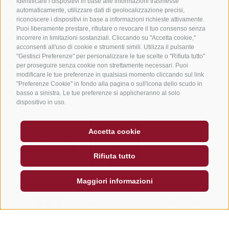
identificare i dispositivi in base alle informazioni trasmesse
automaticamente, utilizzare dati di geolocalizzazione precisi,
riconoscere i dispositivi in base a informazioni richieste attivamente.
Puoi liberamente prestare, rifiutare o revocare il tuo consenso senza
incorrere in limitazioni sostanziali. Cliccando su "Accetta cookie,"
acconsenti all'uso di cookie e strumenti simili. Utilizza il pulsante
"Gestisci Preferenze" per personalizzare le tue scelte o "Rifiuta tutto"
per proseguire senza cookie non strettamente necessari. Puoi
modificare le tue preferenze in qualsiasi momento cliccando sul link
"Preferenze Cookie" in fondo alla pagina o sull'icona dello scudo in
basso a sinistra. Le tue preferenze si applicheranno al solo
dispositivo in uso.
Accetta cookie
Rifiuta tutto
Maggiori informazioni