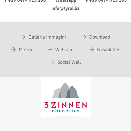
T +39 0474 913 198
·
Whatsapp
·
F +39 0474 913 593
info@tyrol.bz
Galleria immagini
Download
Meteo
Webcam
Newsletter
Social Wall