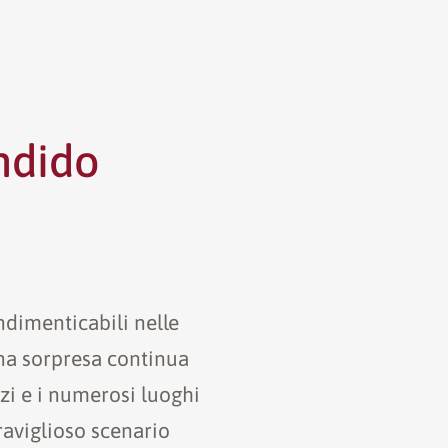
ndido
ndimenticabili nelle
na sorpresa continua
zi e i numerosi luoghi
raviglioso scenario