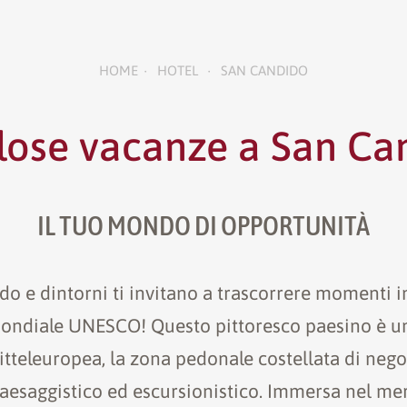
HOME
HOTEL
SAN CANDIDO
•
•
lose vacanze a San Ca
IL TUO MONDO DI OPPORTUNITÀ
o e dintorni ti invitano a trascorrere momenti i
ondiale UNESCO! Questo pittoresco paesino è u
tteleuropea, la zona pedonale costellata di nego
 paesaggistico ed escursionistico. Immersa nel me