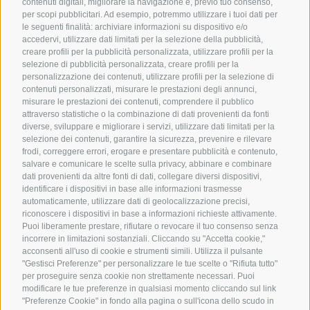
contenuti digitali, migliorare la navigazione e, previo tuo consenso,
per scopi pubblicitari. Ad esempio, potremmo utilizzare i tuoi dati per
le seguenti finalità: archiviare informazioni su dispositivo e/o
accedervi, utilizzare dati limitati per la selezione della pubblicità,
creare profili per la pubblicità personalizzata, utilizzare profili per la
selezione di pubblicità personalizzata, creare profili per la
personalizzazione dei contenuti, utilizzare profili per la selezione di
contenuti personalizzati, misurare le prestazioni degli annunci,
misurare le prestazioni dei contenuti, comprendere il pubblico
attraverso statistiche o la combinazione di dati provenienti da fonti
diverse, sviluppare e migliorare i servizi, utilizzare dati limitati per la
selezione dei contenuti, garantire la sicurezza, prevenire e rilevare
frodi, correggere errori, erogare e presentare pubblicità e contenuto,
salvare e comunicare le scelte sulla privacy, abbinare e combinare
dati provenienti da altre fonti di dati, collegare diversi dispositivi,
identificare i dispositivi in base alle informazioni trasmesse
automaticamente, utilizzare dati di geolocalizzazione precisi,
riconoscere i dispositivi in base a informazioni richieste attivamente.
Puoi liberamente prestare, rifiutare o revocare il tuo consenso senza
incorrere in limitazioni sostanziali. Cliccando su "Accetta cookie,"
acconsenti all'uso di cookie e strumenti simili. Utilizza il pulsante
"Gestisci Preferenze" per personalizzare le tue scelte o "Rifiuta tutto"
per proseguire senza cookie non strettamente necessari. Puoi
modificare le tue preferenze in qualsiasi momento cliccando sul link
"Preferenze Cookie" in fondo alla pagina o sull'icona dello scudo in