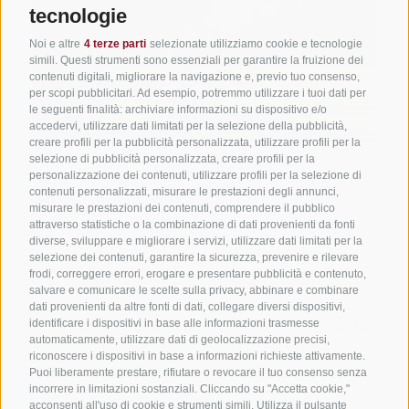
tecnologie
Noi e altre
4 terze parti
selezionate utilizziamo cookie e tecnologie
simili. Questi strumenti sono essenziali per garantire la fruizione dei
contenuti digitali, migliorare la navigazione e, previo tuo consenso,
per scopi pubblicitari. Ad esempio, potremmo utilizzare i tuoi dati per
le seguenti finalità: archiviare informazioni su dispositivo e/o
accedervi, utilizzare dati limitati per la selezione della pubblicità,
creare profili per la pubblicità personalizzata, utilizzare profili per la
selezione di pubblicità personalizzata, creare profili per la
personalizzazione dei contenuti, utilizzare profili per la selezione di
contenuti personalizzati, misurare le prestazioni degli annunci,
Mercoledì
misurare le prestazioni dei contenuti, comprendere il pubblico
attraverso statistiche o la combinazione di dati provenienti da fonti
diverse, sviluppare e migliorare i servizi, utilizzare dati limitati per la
Funbob by night & serata in rifugio
selezione dei contenuti, garantire la sicurezza, prevenire e rilevare
frodi, correggere errori, erogare e presentare pubblicità e contenuto,
Via libera ai dormiglioni. La pista da bob su rotaia ai
salvare e comunicare le scelte sulla privacy, abbinare e combinare
Baranci è aperta ogni mercoledì, con orario
dati provenienti da altre fonti di dati, collegare diversi dispositivi,
identificare i dispositivi in base alle informazioni trasmesse
continuato, fino alle 22:00. Inoltre al rifugio Gigante
automaticamente, utilizzare dati di geolocalizzazione precisi,
Baranci potrai passare una serata degustando
riconoscere i dispositivi in base a informazioni richieste attivamente.
specialità tipiche.
Puoi liberamente prestare, rifiutare o revocare il tuo consenso senza
incorrere in limitazioni sostanziali. Cliccando su "Accetta cookie,"
acconsenti all'uso di cookie e strumenti simili. Utilizza il pulsante