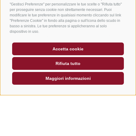
"Gestisci Preferenze" per personalizzare le tue scelte o "Rifiuta tutto"
Giro bike tour
per proseguire senza cookie non strettamente necessari. Puoi
modificare le tue preferenze in qualsiasi momento cliccando sul link
"Preferenze Cookie" in fondo alla pagina o sull'icona dello scudo in
Non hai mai provato niente del genere! Esplora il
basso a sinistra. Le tue preferenze si applicheranno al solo
paesaggio naturale unico delle Dolomiti, patrimonio
dispositivo in uso.
mondiale dell'UNESCO in bike. Una guida esperta ti
accompagna attraverso single trails, su passaggi di
Accetta cookie
ghiaia e radici.
Rifiuta tutto
Maggiori informazioni
Giovedì