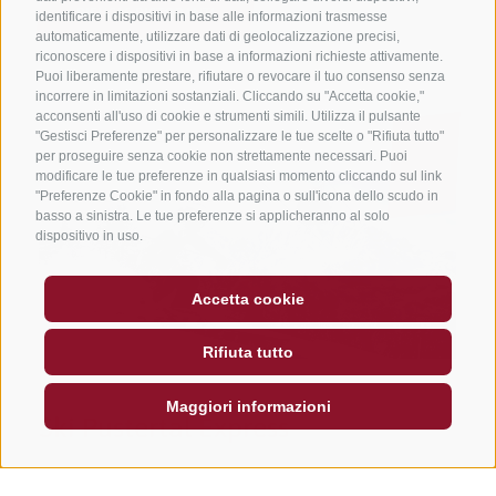
RIFUGI & RISTORANTI
identificare i dispositivi in base alle informazioni trasmesse
automaticamente, utilizzare dati di geolocalizzazione precisi,
riconoscere i dispositivi in base a informazioni richieste attivamente.
Puoi liberamente prestare, rifiutare o revocare il tuo consenso senza
incorrere in limitazioni sostanziali. Cliccando su "Accetta cookie,"
acconsenti all'uso di cookie e strumenti simili. Utilizza il pulsante
"Gestisci Preferenze" per personalizzare le tue scelte o "Rifiuta tutto"
per proseguire senza cookie non strettamente necessari. Puoi
modificare le tue preferenze in qualsiasi momento cliccando sul link
"Preferenze Cookie" in fondo alla pagina o sull'icona dello scudo in
basso a sinistra. Le tue preferenze si applicheranno al solo
dispositivo in uso.
Accetta cookie
Rifiuta tutto
Maggiori informazioni
Ski Pustertal Express
Una nuova dimensione per lo sci in Alto Adige.