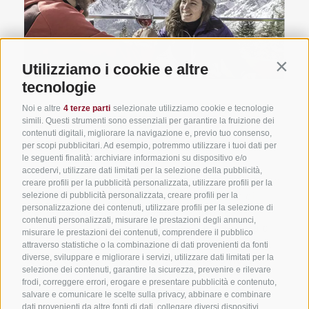
Utilizziamo i cookie e altre
Contin
tecnologie
Noi e altre
4 terze parti
selezionate utilizziamo cookie e tecnologie
Buongustai della cucina alpino-
simili. Questi strumenti sono essenziali per garantire la fruizione dei
contenuti digitali, migliorare la navigazione e, previo tuo consenso,
mediterranea
per scopi pubblicitari. Ad esempio, potremmo utilizzare i tuoi dati per
le seguenti finalità: archiviare informazioni su dispositivo e/o
accedervi, utilizzare dati limitati per la selezione della pubblicità,
Un salto al rifugio dopo una giornata sulla neve non
creare profili per la pubblicità personalizzata, utilizzare profili per la
può assolutamente mancare. Gusto e cucina di
selezione di pubblicità personalizzata, creare profili per la
personalizzazione dei contenuti, utilizzare profili per la selezione di
montagna occupano un posto di rilievo nel
contenuti personalizzati, misurare le prestazioni degli annunci,
comprensorio Tre Cime Dolomiti. Quel qualcosa di
misurare le prestazioni dei contenuti, comprendere il pubblico
diverso che stuzzica... cucina alpino-mediterranea,
attraverso statistiche o la combinazione di dati provenienti da fonti
diverse, sviluppare e migliorare i servizi, utilizzare dati limitati per la
pasta e canederli, serviti da personaggi autentici.
selezione dei contenuti, garantire la sicurezza, prevenire e rilevare
frodi, correggere errori, erogare e presentare pubblicità e contenuto,
salvare e comunicare le scelte sulla privacy, abbinare e combinare
dati provenienti da altre fonti di dati, collegare diversi dispositivi,