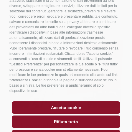
attraverso statistiche o la combinazione di dati provenienti da fonti
diverse, sviluppare e migliorare i servizi, utilizzare dati limitati per la
Il nostro consiglio
selezione dei contenuti, garantire la sicurezza, prevenire e rilevare
frodi, correggere errori, erogare e presentare pubblicità e contenuto,
Partecipa alle escursioni guidate!
salvare e comunicare le scelte sulla privacy, abbinare e combinare
dati provenienti da altre fonti di dati, collegare diversi dispositivi,
identificare i dispositivi in base alle informazioni trasmesse
automaticamente, utilizzare dati di geolocalizzazione precisi,
riconoscere i dispositivi in base a informazioni richieste attivamente.
Puoi liberamente prestare, rifiutare o revocare il tuo consenso senza
incorrere in limitazioni sostanziali. Cliccando su "Accetta cookie,"
Il nostro hotel.
acconsenti all'uso di cookie e strumenti simili. Utilizza il pulsante
"Gestisci Preferenze" per personalizzare le tue scelte o "Rifiuta tutto"
La nostra
per proseguire senza cookie non strettamente necessari. Puoi
posizione.
modificare le tue preferenze in qualsiasi momento cliccando sul link
"Preferenze Cookie" in fondo alla pagina o sull'icona dello scudo in
basso a sinistra. Le tue preferenze si applicheranno al solo
dispositivo in uso.
Accetta cookie
Rifiuta tutto
Link consigliati