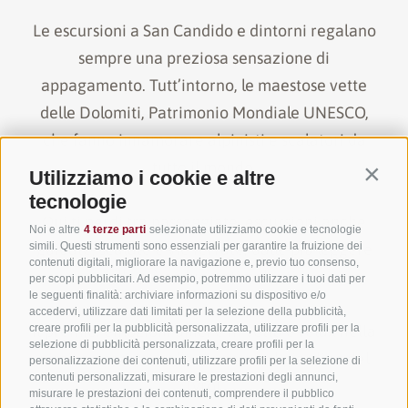
Le escursioni a San Candido e dintorni regalano
sempre una preziosa sensazione di
appagamento. Tutt’intorno, le maestose vette
delle Dolomiti, Patrimonio Mondiale UNESCO,
che fanno innamorare alpinisti e scalatori da
tutto il mondo.
Utilizziamo i cookie e altre
Contin
tecnologie
Qui ti perdi tra passeggiate, escursioni anche
Noi e altre
4 terze parti
selezionate utilizziamo cookie e tecnologie
simili. Questi strumenti sono essenziali per garantire la fruizione dei
guidate, scalate e vie ferrate, dalle più leggere
contenuti digitali, migliorare la navigazione e, previo tuo consenso,
alle più ardue e stimolanti.
per scopi pubblicitari. Ad esempio, potremmo utilizzare i tuoi dati per
le seguenti finalità: archiviare informazioni su dispositivo e/o
accedervi, utilizzare dati limitati per la selezione della pubblicità,
creare profili per la pubblicità personalizzata, utilizzare profili per la
Il premio: emozioni uniche in vetta e relax nella
selezione di pubblicità personalizzata, creare profili per la
piscina coperta, nelle saune e nel giardino del
personalizzazione dei contenuti, utilizzare profili per la selezione di
contenuti personalizzati, misurare le prestazioni degli annunci,
Tyrol.
misurare le prestazioni dei contenuti, comprendere il pubblico