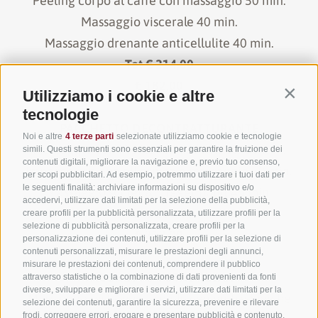
Peeling corpo al caffe con massaggio 50 min.
Massaggio viscerale 40 min.
Massaggio drenante anticellulite 40 min.
Tot € 214,00
€ 182,00
Utilizziamo i cookie e altre
Contin
tecnologie
PACCHETTO DECONTRATTURANTE
Noi e altre
4 terze parti
selezionate utilizziamo cookie e tecnologie
Massaggio con i bastoncini al cirmolo 50 min.
simili. Questi strumenti sono essenziali per garantire la fruizione dei
contenuti digitali, migliorare la navigazione e, previo tuo consenso,
Impacco schiena all’arnica e massaggio 50 min.
per scopi pubblicitari. Ad esempio, potremmo utilizzare i tuoi dati per
le seguenti finalità: archiviare informazioni su dispositivo e/o
Massaggio schiena Trigger point 45 min.
accedervi, utilizzare dati limitati per la selezione della pubblicità,
Tot € 250,00
creare profili per la pubblicità personalizzata, utilizzare profili per la
selezione di pubblicità personalizzata, creare profili per la
€ 212,00
personalizzazione dei contenuti, utilizzare profili per la selezione di
contenuti personalizzati, misurare le prestazioni degli annunci,
misurare le prestazioni dei contenuti, comprendere il pubblico
PACCHETTO TOTAL RELAX
attraverso statistiche o la combinazione di dati provenienti da fonti
diverse, sviluppare e migliorare i servizi, utilizzare dati limitati per la
Massaggio testa-nuca-spalle con pietre laviche
selezione dei contenuti, garantire la sicurezza, prevenire e rilevare
frodi, correggere errori, erogare e presentare pubblicità e contenuto,