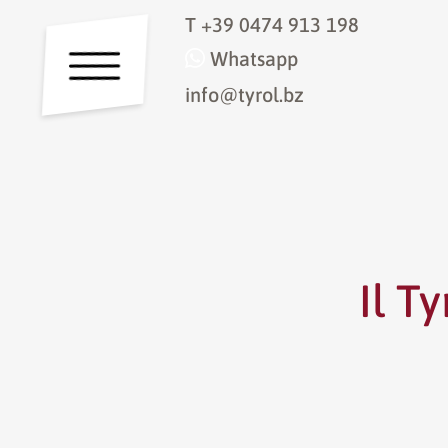
T
+39 0474 913 198
Whatsapp
info@tyrol.bz
Il Ty