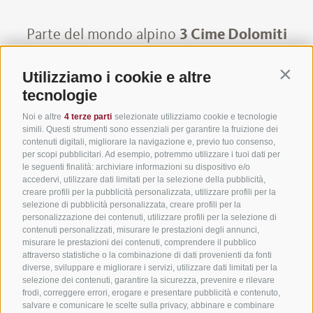
Parte del mondo alpino
3 Cime Dolomiti
Intorno al bene più di spicco del patrimonio dell'UNESCO delle
Utilizziamo i cookie e altre
Dolomiti si trova un mondo alpino senza pari. Le sue dimensioni
Contin
ridotte e la ricchezza del territorio, la vicinanza ai piccoli paesi, la
tecnologie
maestosa cornice naturale e la gente radicata sul territorio con le
loro suggestive storie di montagna fanno di questa regione
Noi e altre
4 terze parti
selezionate utilizziamo cookie e tecnologie
un’esperienza alpina straordinaria per tutti coloro, il cui cuore
simili. Questi strumenti sono essenziali per garantire la fruizione dei
batte forte per la montagna.
contenuti digitali, migliorare la navigazione e, previo tuo consenso,
per scopi pubblicitari. Ad esempio, potremmo utilizzare i tuoi dati per
le seguenti finalità: archiviare informazioni su dispositivo e/o
accedervi, utilizzare dati limitati per la selezione della pubblicità,
Mappa del sito
·
Credits
·
Finanziamenti
·
Jobs
·
Cookie
creare profili per la pubblicità personalizzata, utilizzare profili per la
Policy
·
Privacy
·
Preferenze Cookies
selezione di pubblicità personalizzata, creare profili per la
personalizzazione dei contenuti, utilizzare profili per la selezione di
UID IT01191160215
·
contenuti personalizzati, misurare le prestazioni degli annunci,
misurare le prestazioni dei contenuti, comprendere il pubblico
sporthoteltyrol@pec.senso.bz (SUBM7ØN)
·
attraverso statistiche o la combinazione di dati provenienti da fonti
diverse, sviluppare e migliorare i servizi, utilizzare dati limitati per la
created with passion by
selezione dei contenuti, garantire la sicurezza, prevenire e rilevare
frodi, correggere errori, erogare e presentare pubblicità e contenuto,
salvare e comunicare le scelte sulla privacy, abbinare e combinare