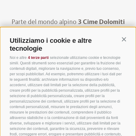
Parte del mondo alpino
3 Cime Dolomiti
Intorno al bene più di spicco del patrimonio dell'UNESCO delle
Utilizziamo i cookie e altre
Dolomiti si trova un mondo alpino senza pari. Le sue dimensioni
Contin
ridotte e la ricchezza del territorio, la vicinanza ai piccoli paesi, la
tecnologie
maestosa cornice naturale e la gente radicata sul territorio con le
loro suggestive storie di montagna fanno di questa regione
Noi e altre
4 terze parti
selezionate utilizziamo cookie e tecnologie
un’esperienza alpina straordinaria per tutti coloro, il cui cuore
simili. Questi strumenti sono essenziali per garantire la fruizione dei
batte forte per la montagna.
contenuti digitali, migliorare la navigazione e, previo tuo consenso,
per scopi pubblicitari. Ad esempio, potremmo utilizzare i tuoi dati per
le seguenti finalità: archiviare informazioni su dispositivo e/o
accedervi, utilizzare dati limitati per la selezione della pubblicità,
Mappa del sito
·
Credits
·
Finanziamenti
·
Jobs
·
Cookie
creare profili per la pubblicità personalizzata, utilizzare profili per la
Policy
·
Privacy
·
Preferenze Cookies
selezione di pubblicità personalizzata, creare profili per la
personalizzazione dei contenuti, utilizzare profili per la selezione di
UID IT01191160215
·
contenuti personalizzati, misurare le prestazioni degli annunci,
misurare le prestazioni dei contenuti, comprendere il pubblico
sporthoteltyrol@pec.senso.bz (SUBM7ØN)
·
attraverso statistiche o la combinazione di dati provenienti da fonti
diverse, sviluppare e migliorare i servizi, utilizzare dati limitati per la
created with passion by
selezione dei contenuti, garantire la sicurezza, prevenire e rilevare
frodi, correggere errori, erogare e presentare pubblicità e contenuto,