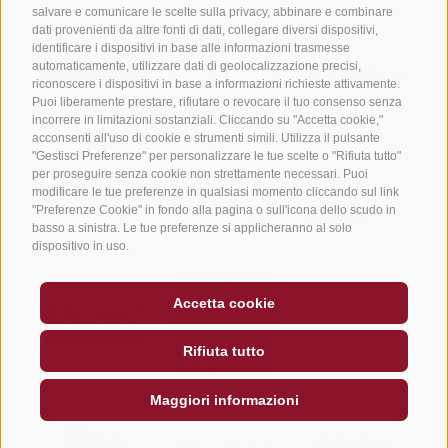
salvare e comunicare le scelte sulla privacy, abbinare e combinare
dati provenienti da altre fonti di dati, collegare diversi dispositivi,
identificare i dispositivi in base alle informazioni trasmesse
automaticamente, utilizzare dati di geolocalizzazione precisi,
riconoscere i dispositivi in base a informazioni richieste attivamente.
Puoi liberamente prestare, rifiutare o revocare il tuo consenso senza
incorrere in limitazioni sostanziali. Cliccando su "Accetta cookie,"
acconsenti all'uso di cookie e strumenti simili. Utilizza il pulsante
"Gestisci Preferenze" per personalizzare le tue scelte o "Rifiuta tutto"
per proseguire senza cookie non strettamente necessari. Puoi
modificare le tue preferenze in qualsiasi momento cliccando sul link
"Preferenze Cookie" in fondo alla pagina o sull'icona dello scudo in
basso a sinistra. Le tue preferenze si applicheranno al solo
dispositivo in uso.
Accetta cookie
Rifiuta tutto
Maggiori informazioni