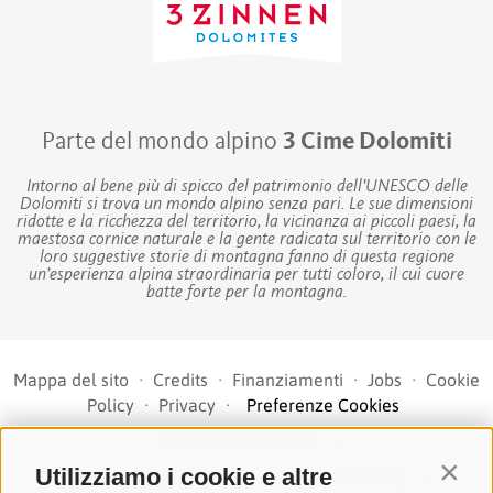
Parte del mondo alpino
3 Cime Dolomiti
Intorno al bene più di spicco del patrimonio dell'UNESCO delle
Dolomiti si trova un mondo alpino senza pari. Le sue dimensioni
ridotte e la ricchezza del territorio, la vicinanza ai piccoli paesi, la
maestosa cornice naturale e la gente radicata sul territorio con le
loro suggestive storie di montagna fanno di questa regione
un’esperienza alpina straordinaria per tutti coloro, il cui cuore
batte forte per la montagna.
Mappa del sito
·
Credits
·
Finanziamenti
·
Jobs
·
Cookie
Policy
·
Privacy
·
Preferenze Cookies
UID IT01191160215
·
Utilizziamo i cookie e altre
Contin
sporthoteltyrol@pec.senso.bz (SUBM7ØN)
·