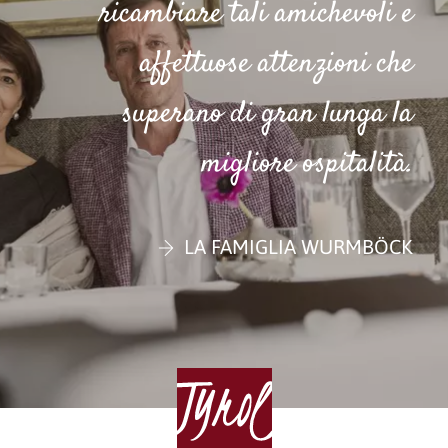
ricambiare tali amichevoli e
affettuose attenzioni che
superano di gran lunga la
migliore ospitalità.
LA FAMIGLIA WURMBÖCK