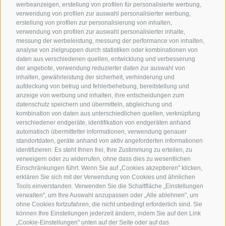
Arnika-Rückenpackung und Massage 50 min.
werbeanzeigen, erstellung von profilen für personalisierte werbung,
verwendung von profilen zur auswahl personalisierter werbung,
Triggerpunkt-Rückenmassage 45 min.
erstellung von profilen zur personalisierung von inhalten,
verwendung von profilen zur auswahl personalisierter inhalte,
Tot. € 250,00
messung der werbeleistung, messung der performance von inhalten,
€ 212,00
analyse von zielgruppen durch statistiken oder kombinationen von
daten aus verschiedenen quellen, entwicklung und verbesserung
der angebote, verwendung reduzierter daten zur auswahl von
inhalten, gewährleistung der sicherheit, verhinderung und
GESAMTES ENTSPANNUNGSPAKET
aufdeckung von betrug und fehlerbehebung, bereitstellung und
Rücken-Nacken-Kopfmassage mit heißen
anzeige von werbung und inhalten, ihre entscheidungen zum
datenschutz speichern und übermitteln, abgleichung und
Lavasteinen 45 min.
kombination von daten aus unterschiedlichen quellen, verknüpfung
verschiedener endgeräte, identifikation von endgeräten anhand
Fußmassage mit Peeling und Fußbad 45 min.
automatisch übermittelter informationen, verwendung genauer
Rücken- und Gesichtsritual 70 min.
standortdaten, geräte anhand von aktiv angeforderten informationen
identifizieren. Es steht Ihnen frei, Ihre Zustimmung zu erteilen, zu
Tot. € 274,00
verweigern oder zu widerrufen, ohne dass dies zu wesentlichen
Einschränkungen führt. Wenn Sie auf „Cookies akzeptieren" klicken,
€ 233,00
erklären Sie sich mit der Verwendung von Cookies und ähnlichen
Tools einverstanden. Verwenden Sie die Schaltfläche „Einstellungen
verwalten", um Ihre Auswahl anzupassen oder „Alle ablehnen", um
SÜßES VERWÖHNPAKET
ohne Cookies fortzufahren, die nicht unbedingt erforderlich sind. Sie
können Ihre Einstellungen jederzeit ändern, indem Sie auf den Link
Soft skin Körpermaske 50 Min.
„Cookie-Einstellungen" unten auf der Seite oder auf das