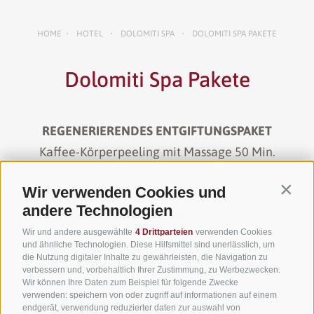
HOME
HOTEL
DOLOMITI SPA
DOLOMITI SPA PAKETE
•
•
•
Dolomiti Spa Pakete
REGENERIERENDES ENTGIFTUNGSPAKET
Kaffee-Körperpeeling mit Massage 50 Min.
Viszerale Massage 40 min.
Wir verwenden Cookies und
Contin
Anti-Cellulite-Drainage-Massage 40 min.
andere Technologien
Tot. € 214,00
Wir und andere ausgewählte
4 Drittparteien
verwenden Cookies
€ 182,00
und ähnliche Technologien. Diese Hilfsmittel sind unerlässlich, um
die Nutzung digitaler Inhalte zu gewährleisten, die Navigation zu
verbessern und, vorbehaltlich Ihrer Zustimmung, zu Werbezwecken.
ENTSCHLACKUNGS-PAKET
Wir können Ihre Daten zum Beispiel für folgende Zwecke
verwenden: speichern von oder zugriff auf informationen auf einem
Massage mit Kieferstäben 50 min.
endgerät, verwendung reduzierter daten zur auswahl von