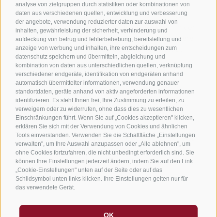
Bahn frei für alle Nachtschwärmer: Die
analyse von zielgruppen durch statistiken oder kombinationen von
daten aus verschiedenen quellen, entwicklung und verbesserung
Sommerrodelbahn am Haunold ist jeden Mittwoch
der angebote, verwendung reduzierter daten zur auswahl von
durchgehend bis 22:00 Uhr für Euch geöffnet. In der
inhalten, gewährleistung der sicherheit, verhinderung und
Riese Haunold Hütte wirst Du bei einem besonderen
aufdeckung von betrug und fehlerbehebung, bereitstellung und
Hüttenabend mit typischen Gerichten verköstigt.
anzeige von werbung und inhalten, ihre entscheidungen zum
datenschutz speichern und übermitteln, abgleichung und
kombination von daten aus unterschiedlichen quellen, verknüpfung
verschiedener endgeräte, identifikation von endgeräten anhand
Single Trail Giro Tour
automatisch übermittelter informationen, verwendung genauer
standortdaten, geräte anhand von aktiv angeforderten informationen
identifizieren. Es steht Ihnen frei, Ihre Zustimmung zu erteilen, zu
So etwas hast Du noch nie erlebt! Die einzigartige
verweigern oder zu widerrufen, ohne dass dies zu wesentlichen
Naturlandschaft der Dolomiten – UNESCO Welterbe
Einschränkungen führt. Wenn Sie auf „Cookies akzeptieren" klicken,
mit dem Bike erkunden. Ein erfahrener Bikeguide
erklären Sie sich mit der Verwendung von Cookies und ähnlichen
Tools einverstanden. Verwenden Sie die Schaltfläche „Einstellungen
begleitet Dich durch coole Singletrails, über Schotter
verwalten", um Ihre Auswahl anzupassen oder „Alle ablehnen", um
und Wurzelpassagen.
ohne Cookies fortzufahren, die nicht unbedingt erforderlich sind. Sie
können Ihre Einstellungen jederzeit ändern, indem Sie auf den Link
„Cookie-Einstellungen" unten auf der Seite oder auf das
Schildsymbol unten links klicken. Ihre Einstellungen gelten nur für
das verwendete Gerät.
OK