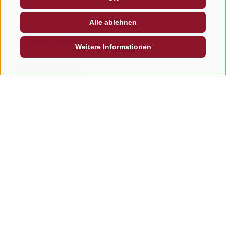
Alle ablehnen
Donnerstag
Weitere Informationen
Freilicht Museum
Anmeldung erforderlich!
Der Verein Bellum Aquilarum ONLUS organisiert
Führungen im FREILICHTMUSEUM "Rotwand" -
Abschnitt "Anderter Alpe".