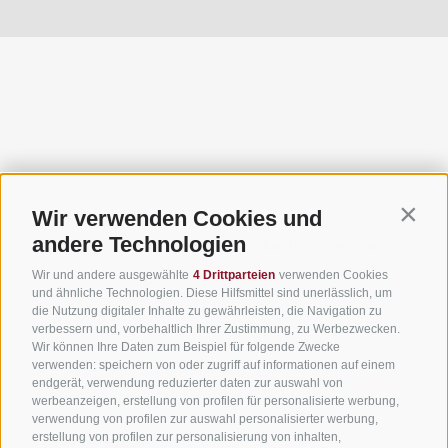
3 Zinnen Dolomiten
Teil der alpinen Welt
Rund um das markanteste Monument des UNESCO
Welterbes Dolomiten liegt eine einzigartige alpine Welt.
Ihre Überschaubarkeit und Erlebnisdichte, die Nähe zu
Dörfern und imposanten Naturkulissen und die
Wir verwenden Cookies und
ortsverwurzelten Menschen mit ihrer eindrucksvollen
Contin
alpinen Geschichte machen aus dieser Region ein
andere Technologien
Alpinerlebnis für Menschen, deren Herz für die Berge
schlägt.
Wir und andere ausgewählte
4 Drittparteien
verwenden Cookies
und ähnliche Technologien. Diese Hilfsmittel sind unerlässlich, um
die Nutzung digitaler Inhalte zu gewährleisten, die Navigation zu
verbessern und, vorbehaltlich Ihrer Zustimmung, zu Werbezwecken.
Sitemap
·
Impressum
·
Finanzierung
·
Jobs
·
Cookie-
Wir können Ihre Daten zum Beispiel für folgende Zwecke
Richtlinie
·
Privacy
·
Cookie Präferenzen
verwenden: speichern von oder zugriff auf informationen auf einem
endgerät, verwendung reduzierter daten zur auswahl von
UID IT01191160215
·
werbeanzeigen, erstellung von profilen für personalisierte werbung,
verwendung von profilen zur auswahl personalisierter werbung,
sporthoteltyrol@pec.senso.bz (SUBM7ØN)
·
erstellung von profilen zur personalisierung von inhalten,