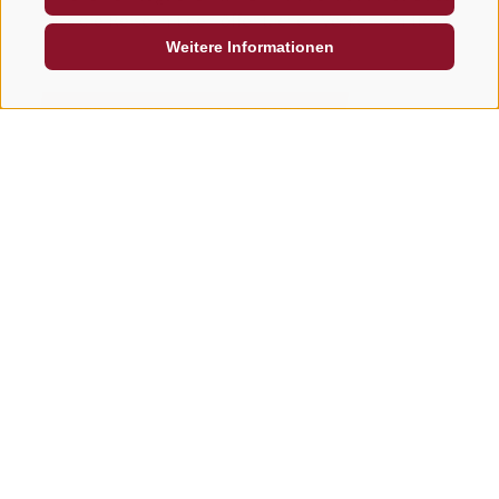
Pass die Reise mit den öffentlichen Verkehrsmitteln!
Weitere Informationen
WINTERWANDERWEGE ENTDECKEN
Liebst Du Aktivitäten im
Freien?
WIR SIND SICHER, DASS UNSERE ANGEBOTE DICH
BEGEISTERN WERDEN