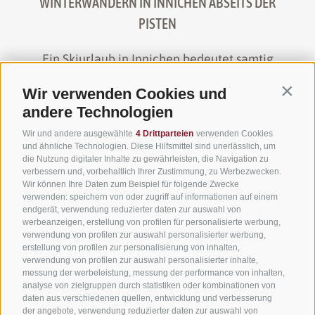
WINTERWANDERN IN INNICHEN ABSEITS DER
PISTEN
Ein Skiurlaub in Innichen bedeutet samtig
verschneite Landschaften, flauschige Flocken
Wir verwenden Cookies und
Contin
am Himmel, niedliche Schneemänner, lustige
andere Technologien
Schneeballschlachten...
Wir und andere ausgewählte
4 Drittparteien
verwenden Cookies
und ähnliche Technologien. Diese Hilfsmittel sind unerlässlich, um
die Nutzung digitaler Inhalte zu gewährleisten, die Navigation zu
Atme die kalte, reine Luft ein, gib Dich der Stille
verbessern und, vorbehaltlich Ihrer Zustimmung, zu Werbezwecken.
des Waldes hin, lass Dich von den sanften
Wir können Ihre Daten zum Beispiel für folgende Zwecke
verwenden: speichern von oder zugriff auf informationen auf einem
Sonnenstrahlen streicheln: Jede Woche finden 4
endgerät, verwendung reduzierter daten zur auswahl von
werbeanzeigen, erstellung von profilen für personalisierte werbung,
geführte Schneeschuhwanderungen in
verwendung von profilen zur auswahl personalisierter werbung,
Innichen und Umgebung in Zusammenarbeit
erstellung von profilen zur personalisierung von inhalten,
verwendung von profilen zur auswahl personalisierter inhalte,
mit dem örtlich Tourismusverein statt.
messung der werbeleistung, messung der performance von inhalten,
analyse von zielgruppen durch statistiken oder kombinationen von
daten aus verschiedenen quellen, entwicklung und verbesserung
der angebote, verwendung reduzierter daten zur auswahl von