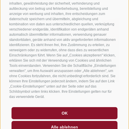
inhalten, gewährleistung der sicherheit, verhinderung und
aufdeckung von betrug und fehlerbehebung, bereitstellung und
anzeige von werbung und inhalten, ihre entscheidungen zum
datenschutz speichern und übermitteln, abgleichung und
kombination von daten aus unterschiedlichen quellen, verknüpfung
verschiedener endgeräte, identifikation von endgeräten anhand
automatisch übermittelter informationen, verwendung genauer
standortdaten, geräte anhand von aktiv angeforderten informationen
identifizieren. Es steht Ihnen frei, Ihre Zustimmung zu erteilen, zu
verweigern oder zu widerrufen, ohne dass dies zu wesentlichen
Einschränkungen führt. Wenn Sie auf „Cookies akzeptieren" klicken,
erklären Sie sich mit der Verwendung von Cookies und ähnlichen
Tools einverstanden. Verwenden Sie die Schaltfläche „Einstellungen
verwalten", um Ihre Auswahl anzupassen oder „Alle ablehnen", um
ohne Cookies fortzufahren, die nicht unbedingt erforderlich sind. Sie
können Ihre Einstellungen jederzeit ändern, indem Sie auf den Link
„Cookie-Einstellungen" unten auf der Seite oder auf das
Schildsymbol unten links klicken. Ihre Einstellungen gelten nur für
das verwendete Gerät.
Unser Tipp:
OK
Lass das Auto stehen und nutze die Busse und Züge
in ganz Südtirol. Während Deines Aufenthaltes in
Alle ablehnen
Innichen ermöglichen wir Dir mit dem Südtirol Guest