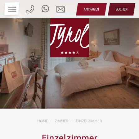
ANFRAGEN
BUCHEN
HOME
ZIMMER
EINZELZIMMER
•
•
Einzelzimmer