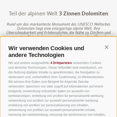
Teil der alpinen Welt
3 Zinnen Dolomiten
Rund um das markanteste Monument des UNESCO Welterbes
Dolomiten liegt eine einzigartige alpine Welt. Ihre
Überschaubarkeit und Erlebnisdichte, die Nähe zu Dörfern und
imposanten Naturkulissen und die ortsverwurzelten Menschen
mit ihrer eindrucksvollen alpinen Geschichte machen aus dieser
Region ein Alpinerlebnis für Menschen, deren Herz für die Berge
Wir verwenden Cookies und
Contin
schlägt.
andere Technologien
Wir und andere ausgewählte
4 Drittparteien
verwenden Cookies
und ähnliche Technologien. Diese Hilfsmittel sind unerlässlich, um
Sitemap
·
Impressum
·
Finanzierung
·
Jobs
·
Cookie-
die Nutzung digitaler Inhalte zu gewährleisten, die Navigation zu
Richtlinie
·
Privacy
·
Cookie Präferenzen
verbessern und, vorbehaltlich Ihrer Zustimmung, zu Werbezwecken.
Wir können Ihre Daten zum Beispiel für folgende Zwecke
UID IT01191160215
·
verwenden: speichern von oder zugriff auf informationen auf einem
endgerät, verwendung reduzierter daten zur auswahl von
sporthoteltyrol@pec.senso.bz (SUBM7ØN)
·
werbeanzeigen, erstellung von profilen für personalisierte werbung,
verwendung von profilen zur auswahl personalisierter werbung,
created with passion by
erstellung von profilen zur personalisierung von inhalten,
verwendung von profilen zur auswahl personalisierter inhalte,
messung der werbeleistung, messung der performance von inhalten,