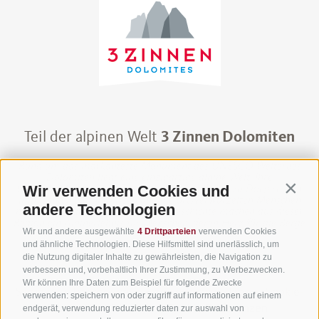
Teil der alpinen Welt
3 Zinnen Dolomiten
Rund um das markanteste Monument des UNESCO Welterbes
Dolomiten liegt eine einzigartige alpine Welt. Ihre
Wir verwenden Cookies und
Überschaubarkeit und Erlebnisdichte, die Nähe zu Dörfern und
Contin
imposanten Naturkulissen und die ortsverwurzelten Menschen
andere Technologien
mit ihrer eindrucksvollen alpinen Geschichte machen aus dieser
Region ein Alpinerlebnis für Menschen, deren Herz für die Berge
Wir und andere ausgewählte
4 Drittparteien
verwenden Cookies
schlägt.
und ähnliche Technologien. Diese Hilfsmittel sind unerlässlich, um
die Nutzung digitaler Inhalte zu gewährleisten, die Navigation zu
verbessern und, vorbehaltlich Ihrer Zustimmung, zu Werbezwecken.
Wir können Ihre Daten zum Beispiel für folgende Zwecke
Sitemap
·
Impressum
·
Finanzierung
·
Jobs
·
Cookie-
verwenden: speichern von oder zugriff auf informationen auf einem
Richtlinie
·
Privacy
·
Cookie Präferenzen
endgerät, verwendung reduzierter daten zur auswahl von