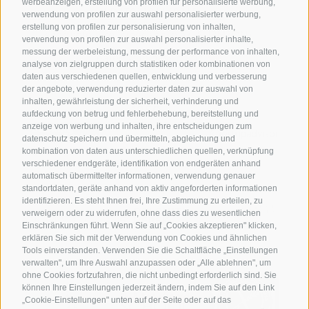
werbeanzeigen, erstellung von profilen für personalisierte werbung,
UID IT01191160215
·
verwendung von profilen zur auswahl personalisierter werbung,
erstellung von profilen zur personalisierung von inhalten,
sporthoteltyrol@pec.senso.bz (SUBM7ØN)
·
verwendung von profilen zur auswahl personalisierter inhalte,
messung der werbeleistung, messung der performance von inhalten,
created with passion by
analyse von zielgruppen durch statistiken oder kombinationen von
daten aus verschiedenen quellen, entwicklung und verbesserung
der angebote, verwendung reduzierter daten zur auswahl von
inhalten, gewährleistung der sicherheit, verhinderung und
aufdeckung von betrug und fehlerbehebung, bereitstellung und
anzeige von werbung und inhalten, ihre entscheidungen zum
datenschutz speichern und übermitteln, abgleichung und
kombination von daten aus unterschiedlichen quellen, verknüpfung
verschiedener endgeräte, identifikation von endgeräten anhand
automatisch übermittelter informationen, verwendung genauer
standortdaten, geräte anhand von aktiv angeforderten informationen
identifizieren. Es steht Ihnen frei, Ihre Zustimmung zu erteilen, zu
verweigern oder zu widerrufen, ohne dass dies zu wesentlichen
Einschränkungen führt. Wenn Sie auf „Cookies akzeptieren" klicken,
erklären Sie sich mit der Verwendung von Cookies und ähnlichen
Tools einverstanden. Verwenden Sie die Schaltfläche „Einstellungen
verwalten", um Ihre Auswahl anzupassen oder „Alle ablehnen", um
ohne Cookies fortzufahren, die nicht unbedingt erforderlich sind. Sie
können Ihre Einstellungen jederzeit ändern, indem Sie auf den Link
„Cookie-Einstellungen" unten auf der Seite oder auf das