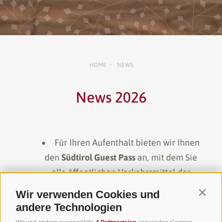
HOME
NEWS
•
News 2026
Für Ihren Aufenthalt bieten wir Ihnen
den
Südtirol Guest Pass
an, mit dem Sie
alle öffentlichen Verkehrsmittel der
Region – von Bussen bis hin zu Zügen –
Wir verwenden Cookies und
Contin
uneingeschränkt nutzen können
andere Technologien
Darüber hinaus haben Sie im Rahmen