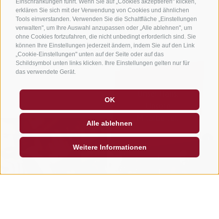
Einschränkungen führt. Wenn Sie auf „Cookies akzeptieren" klicken,
erklären Sie sich mit der Verwendung von Cookies und ähnlichen
Tools einverstanden. Verwenden Sie die Schaltfläche „Einstellungen
verwalten", um Ihre Auswahl anzupassen oder „Alle ablehnen", um
ohne Cookies fortzufahren, die nicht unbedingt erforderlich sind. Sie
können Ihre Einstellungen jederzeit ändern, indem Sie auf den Link
„Cookie-Einstellungen" unten auf der Seite oder auf das
Schildsymbol unten links klicken. Ihre Einstellungen gelten nur für
das verwendete Gerät.
Unser Haus.
OK
Unsere
Mitarbeiter.
Alle ablehnen
Weitere Informationen