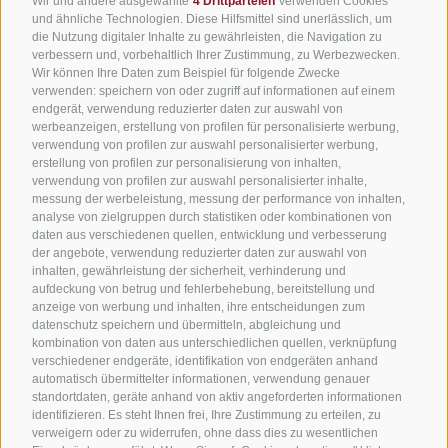
Wir und andere ausgewählte
4 Drittparteien
verwenden Cookies
des Programms „
Summer Active 2026
“ die
und ähnliche Technologien. Diese Hilfsmittel sind unerlässlich, um
die Nutzung digitaler Inhalte zu gewährleisten, die Navigation zu
Möglichkeit, an geführten Wanderungen
verbessern und, vorbehaltlich Ihrer Zustimmung, zu Werbezwecken.
Wir können Ihre Daten zum Beispiel für folgende Zwecke
teilzunehmen, die in Zusammenarbeit mit
verwenden: speichern von oder zugriff auf informationen auf einem
dem Tourismusverein Innichen organisiert
endgerät, verwendung reduzierter daten zur auswahl von
werbeanzeigen, erstellung von profilen für personalisierte werbung,
werden
verwendung von profilen zur auswahl personalisierter werbung,
erstellung von profilen zur personalisierung von inhalten,
Skibus 50m vom Hotel 1/2 stündlich
verwendung von profilen zur auswahl personalisierter inhalte,
zum Haunold und weiter zum Skigebiet 3
messung der werbeleistung, messung der performance von inhalten,
analyse von zielgruppen durch statistiken oder kombinationen von
Zinnen/Helm/Vierschach
daten aus verschiedenen quellen, entwicklung und verbesserung
der angebote, verwendung reduzierter daten zur auswahl von
4 Schneeschuhwanderungen inklusive
inhalten, gewährleistung der sicherheit, verhinderung und
in Zusammenarbeit mit dem
aufdeckung von betrug und fehlerbehebung, bereitstellung und
anzeige von werbung und inhalten, ihre entscheidungen zum
Tourismusverband
datenschutz speichern und übermitteln, abgleichung und
kombination von daten aus unterschiedlichen quellen, verknüpfung
verschiedener endgeräte, identifikation von endgeräten anhand
automatisch übermittelter informationen, verwendung genauer
standortdaten, geräte anhand von aktiv angeforderten informationen
identifizieren. Es steht Ihnen frei, Ihre Zustimmung zu erteilen, zu
verweigern oder zu widerrufen, ohne dass dies zu wesentlichen