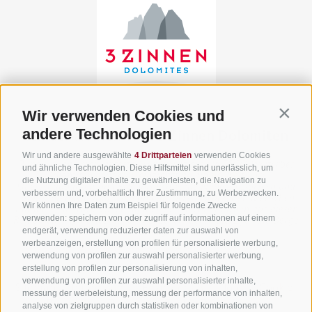
Wir verwenden Cookies und
Contin
andere Technologien
Teil der alpinen Welt
3 Zinnen Dolomiten
Wir und andere ausgewählte
4 Drittparteien
verwenden Cookies
Rund um das markanteste Monument des UNESCO Welterbes
und ähnliche Technologien. Diese Hilfsmittel sind unerlässlich, um
Dolomiten liegt eine einzigartige alpine Welt. Ihre
die Nutzung digitaler Inhalte zu gewährleisten, die Navigation zu
Überschaubarkeit und Erlebnisdichte, die Nähe zu Dörfern und
verbessern und, vorbehaltlich Ihrer Zustimmung, zu Werbezwecken.
imposanten Naturkulissen und die ortsverwurzelten Menschen
Wir können Ihre Daten zum Beispiel für folgende Zwecke
mit ihrer eindrucksvollen alpinen Geschichte machen aus dieser
verwenden: speichern von oder zugriff auf informationen auf einem
Region ein Alpinerlebnis für Menschen, deren Herz für die Berge
endgerät, verwendung reduzierter daten zur auswahl von
schlägt.
werbeanzeigen, erstellung von profilen für personalisierte werbung,
verwendung von profilen zur auswahl personalisierter werbung,
erstellung von profilen zur personalisierung von inhalten,
verwendung von profilen zur auswahl personalisierter inhalte,
Sitemap
·
Impressum
·
Finanzierung
·
Jobs
·
Cookie-
messung der werbeleistung, messung der performance von inhalten,
Richtlinie
·
Privacy
·
Cookie Präferenzen
analyse von zielgruppen durch statistiken oder kombinationen von