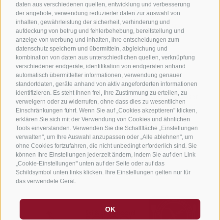
daten aus verschiedenen quellen, entwicklung und verbesserung
UID IT01191160215
·
der angebote, verwendung reduzierter daten zur auswahl von
inhalten, gewährleistung der sicherheit, verhinderung und
sporthoteltyrol@pec.senso.bz (SUBM7ØN)
·
aufdeckung von betrug und fehlerbehebung, bereitstellung und
anzeige von werbung und inhalten, ihre entscheidungen zum
created with passion by
datenschutz speichern und übermitteln, abgleichung und
kombination von daten aus unterschiedlichen quellen, verknüpfung
verschiedener endgeräte, identifikation von endgeräten anhand
automatisch übermittelter informationen, verwendung genauer
standortdaten, geräte anhand von aktiv angeforderten informationen
identifizieren. Es steht Ihnen frei, Ihre Zustimmung zu erteilen, zu
verweigern oder zu widerrufen, ohne dass dies zu wesentlichen
Einschränkungen führt. Wenn Sie auf „Cookies akzeptieren" klicken,
erklären Sie sich mit der Verwendung von Cookies und ähnlichen
Tools einverstanden. Verwenden Sie die Schaltfläche „Einstellungen
verwalten", um Ihre Auswahl anzupassen oder „Alle ablehnen", um
ohne Cookies fortzufahren, die nicht unbedingt erforderlich sind. Sie
können Ihre Einstellungen jederzeit ändern, indem Sie auf den Link
„Cookie-Einstellungen" unten auf der Seite oder auf das
Schildsymbol unten links klicken. Ihre Einstellungen gelten nur für
das verwendete Gerät.
OK