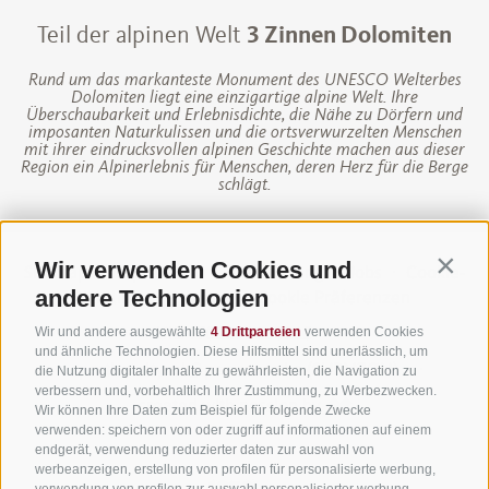
Teil der alpinen Welt
3 Zinnen Dolomiten
Rund um das markanteste Monument des UNESCO Welterbes
Dolomiten liegt eine einzigartige alpine Welt. Ihre
Überschaubarkeit und Erlebnisdichte, die Nähe zu Dörfern und
imposanten Naturkulissen und die ortsverwurzelten Menschen
mit ihrer eindrucksvollen alpinen Geschichte machen aus dieser
Region ein Alpinerlebnis für Menschen, deren Herz für die Berge
schlägt.
Wir verwenden Cookies und
Contin
Sitemap
·
Impressum
·
Finanzierung
·
Jobs
·
Cookie-
andere Technologien
Richtlinie
·
Privacy
·
Cookie Präferenzen
UID IT01191160215
·
Wir und andere ausgewählte
4 Drittparteien
verwenden Cookies
und ähnliche Technologien. Diese Hilfsmittel sind unerlässlich, um
sporthoteltyrol@pec.senso.bz (SUBM7ØN)
·
die Nutzung digitaler Inhalte zu gewährleisten, die Navigation zu
verbessern und, vorbehaltlich Ihrer Zustimmung, zu Werbezwecken.
created with passion by
Wir können Ihre Daten zum Beispiel für folgende Zwecke
verwenden: speichern von oder zugriff auf informationen auf einem
endgerät, verwendung reduzierter daten zur auswahl von
werbeanzeigen, erstellung von profilen für personalisierte werbung,
verwendung von profilen zur auswahl personalisierter werbung,