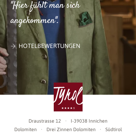
"Hier fühlt man sich
angekommen".
HOTELBEWERTUNGEN
Draustrasse 12
·
I-39038
Innichen
Dolomiten
·
Drei Zinnen Dolomiten
·
Südtirol